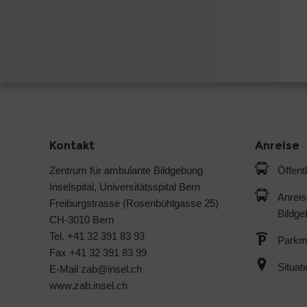
Kontakt
Anreise
Zentrum für ambulante Bildgebung
Öffent
Inselspital, Universitätsspital Bern
Anreis
Freiburgstrasse (Rosenbühlgasse 25)
Bildg
CH-3010 Bern
Tel. +41 32 391 83 93
Parkmö
Fax +41 32 391 83 99
Situat
E-Mail
zab@
insel.ch
www.zab.insel.ch