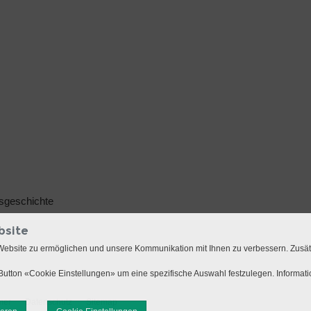
sgeschichte
bsite
Website zu ermöglichen und unsere Kommunikation mit Ihnen zu verbessern. Zusä
utton «Cookie Einstellungen» um eine spezifische Auswahl festzulegen. Informat
mer
Datenschutz
Sitemap