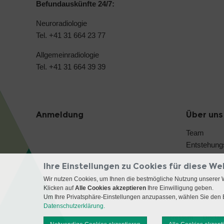
Befundauskünfte 24/7:
Neuroradiologie
Tel. +41 31 664 23 77
Allgemeinradiologie
Tel. +41 31 664 39 39
Anmeldung
Über uns
Team
Entstehung
Ihre Einstellungen zu Cookies für diese We
Wir nutzen Cookies, um Ihnen die bestmögliche Nutzung unserer 
Klicken auf
Alle Cookies akzeptieren
Ihre Einwilligung geben.
Um Ihre Privatsphäre-Einstellungen anzupassen, wählen Sie den B
Datenschutzerklärung.
Impressum
Disclai