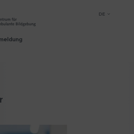
DE
meldung
r